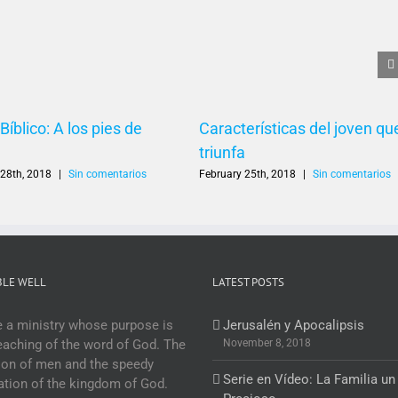
Bíblico: A los pies de
Características del joven qu
triunfa
 28th, 2018
|
Sin comentarios
February 25th, 2018
|
Sin comentarios
BLE WELL
LATEST POSTS
 a ministry whose purpose is
Jerusalén y Apocalipsis
eaching of the word of God. The
November 8, 2018
ion of men and the speedy
Serie en Vídeo: La Familia un
ation of the kingdom of God.