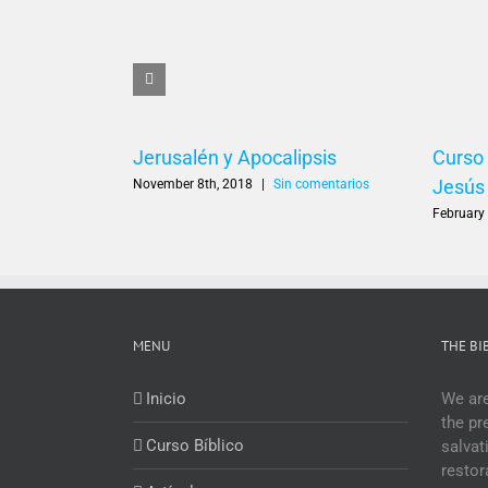
Jerusalén y Apocalipsis
Curso 
Jesús
November 8th, 2018
|
Sin comentarios
February
MENU
THE BI
Inicio
We are
the pr
Curso Bíblico
salvat
restor