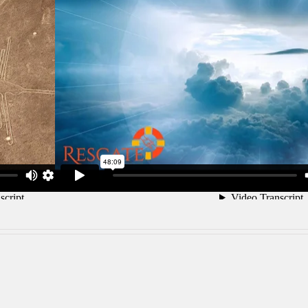
m!
Facebook
X
Reddit
LinkedIn
WhatsApp
Tumblr
Pinterest
Vk
C
el