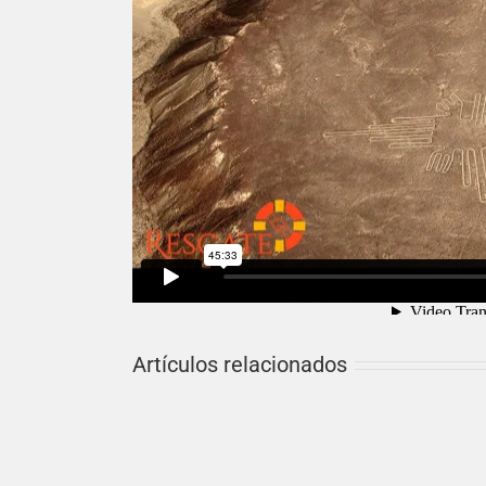
Por
michael
|
May 11th, 2018
|
Artículos
|
Sin comentarios
Share This Story, Choose Your Platfor
Artículos relacionados