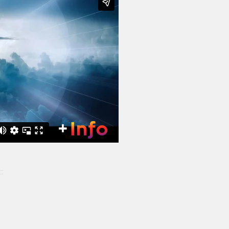
orreo
ectrónico