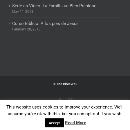
Serie en Vídeo: La Familia un Bien Precioso
May 11, 2018
Curso Bíblico: A los pies de Jesús
February 28, 2018
© The BibleWell
Facebook
Vimeo
This website uses cookies to improve your experience. We'll
assume you're ok with this, but you can opt-out if you wish.
English
Español
Read More
Accept