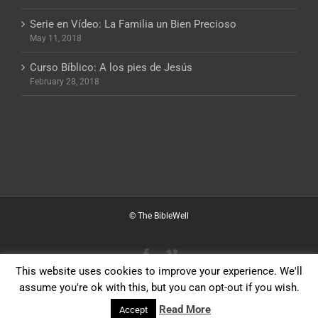
Serie en Vídeo: La Familia un Bien Precioso
May 11, 2018
Curso Bíblico: A los pies de Jesús
February 28, 2018
© The BibleWell
Facebook
Vimeo
This website uses cookies to improve your experience. We'll
assume you're ok with this, but you can opt-out if you wish.
English
Español
Read More
Accept