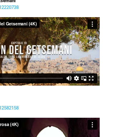
etsemaní
312220738
312582158