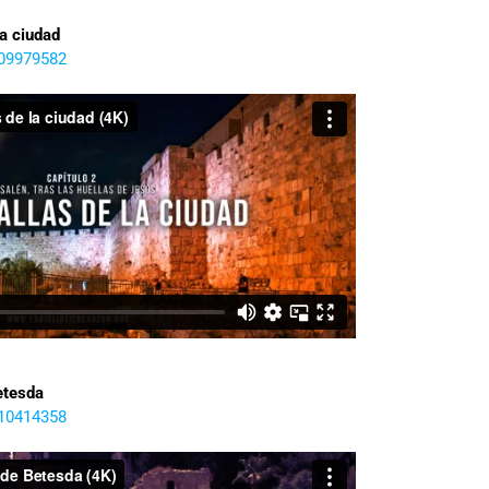
la ciudad
309979582
etesda
310414358