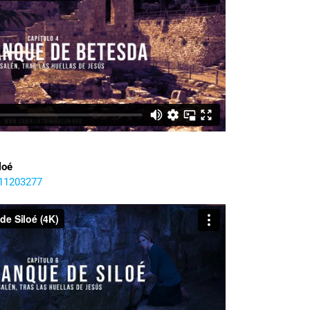
loé
311203277