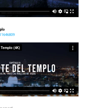
plo
311646809