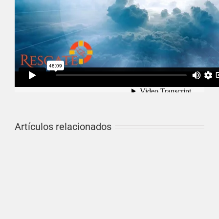
Por
michael
|
May 11th, 2018
|
Artículos
|
Sin comentarios
Share This Story, Choose Your Platform!
Facebook
X
Reddit
LinkedIn
WhatsApp
Tumblr
Pinterest
Vk
Correo
electrónico
Artículos relacionados